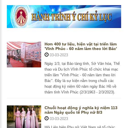
Hơn 400 tư liệu, hiện vật tại triển lãm
'Vĩnh Phúc - 60 năm làm theo lời Bác'
03-03-2023
Ngày 1/3, tại Bảo tàng tỉnh, Sở Văn hóa, Thể
thao và Du lịch Vĩnh Phúc tổ chức khai mạc
triển lãm "Vĩnh Phúc - 60 năm làm theo lời
Bác". Đây là sự kiện nằm trong chuỗi các
hoạt động kỷ niệm 60 năm ngày Bác Hồ về
thăm tỉnh Vĩnh Phúc (2/3/1963 - 2/3/2023).
Chuỗi hoạt động ý nghĩa kỷ niệm 113
năm Ngày quốc tế Phụ nữ 8/3
03-03-2023
Hội Liên hiệp Phụ nữ Việt Nam sẽ tổ chức