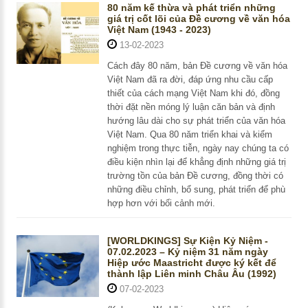
80 năm kế thừa và phát triển những
giá trị cốt lõi của Đề cương về văn hóa
Việt Nam (1943 - 2023)
13-02-2023
Cách đây 80 năm, bản Đề cương về văn hóa
Việt Nam đã ra đời, đáp ứng nhu cầu cấp
thiết của cách mạng Việt Nam khi đó, đồng
thời đặt nền móng lý luận căn bản và định
hướng lâu dài cho sự phát triển của văn hóa
Việt Nam. Qua 80 năm triển khai và kiểm
nghiệm trong thực tiễn, ngày nay chúng ta có
điều kiện nhìn lại để khẳng định những giá trị
trường tồn của bản Đề cương, đồng thời có
những điều chỉnh, bổ sung, phát triển để phù
hợp hơn với bối cảnh mới.
[WORLDKINGS] Sự Kiện Kỷ Niệm -
07.02.2023 – Kỷ niệm 31 năm ngày
Hiệp ước Maastricht được ký kết để
thành lập Liên minh Châu Âu (1992)
07-02-2023