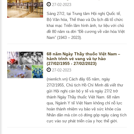
27-02-2023
Sáng 27/2, tại Trung tâm Hội nghị Quốc tế,
Bộ Văn hóa, Thể thao và Du lịch đã tổ chức
khai mạc Triển lãm hình ảnh, tư liệu với chủ
đề 80 năm ra đời “Đề cương về văn hóa Việt
Nam” (1943 – 2023).
68 năm Ngày Thầy thuốc Việt Nam –
hành trình vẻ vang và tự hào
(27/02/1955 - 27/02/2023)
27-02-2023
(nienlich.vn) Cách đây 65 năm, ngày
27/2/1955, Chủ tịch Hồ Chí Minh đã viết thư
gửi Hội nghị cán bộ y tế và ngày 27/2 trở
thành Ngày Thầy thuốc Việt Nam. 68 năm
qua, Ngành Y tế Việt Nam không chỉ nỗ lực
hoàn thành nhiệm vụ bảo vệ sức khỏe của
Nhân dân mà còn có đóng góp ngày càng tích
cực vào sự phát triển của y học thế giới.