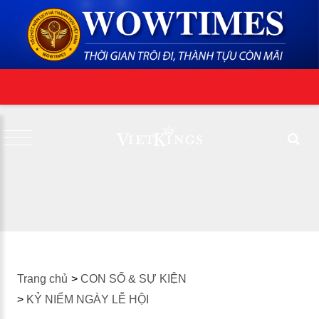
Trang chủ
>
CON SỐ & SỰ KIỆN
>
KỶ NIỂM NGÀY LỄ HỘI