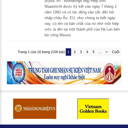
(Kyluc.vn - Worldkings.org) Hiệp ước
Maastricht được ký kết vào ngày 7 tháng 2
năm 1992 và có tác động sâu sắc đến hội
nhập châu Âu. EU, như chúng ta biết ngày
nay, có tên và bản chất của nó nhờ một hiệp
ước ra đời tại một thành phố của Hà Lan bên
bờ sông Meuse.
Trang 1 của 16 trang (156 bài)
1
2
3
4
5
...
>
Cuối