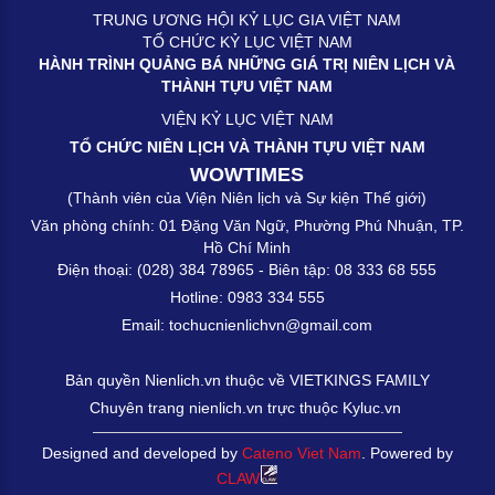
TRUNG ƯƠNG HỘI KỶ LỤC GIA VIỆT NAM
TỔ CHỨC KỶ LỤC VIỆT NAM
HÀNH TRÌNH QUẢNG BÁ NHỮNG GIÁ TRỊ NIÊN LỊCH VÀ
THÀNH TỰU VIỆT NAM
VIỆN KỶ LỤC VIỆT NAM
TỔ CHỨC NIÊN LỊCH VÀ THÀNH TỰU VIỆT NAM
WOWTIMES
(Thành viên của Viện Niên lịch và Sự kiện Thế giới)
Văn phòng chính: 01 Đặng Văn Ngữ, Phường Phú Nhuận, TP.
Hồ Chí Minh
Điện thoại: (028) 384 78965 - Biên tập: 08 333 68 555
Hotline: 0983 334 555
Email: tochucnienlichvn@gmail.com
Bản quyền Nienlich.vn thuộc về VIETKINGS FAMILY
Chuyên trang nienlich.vn trực thuộc Kyluc.vn
Designed and developed by
Cateno Viet Nam
. Powered by
CLAW