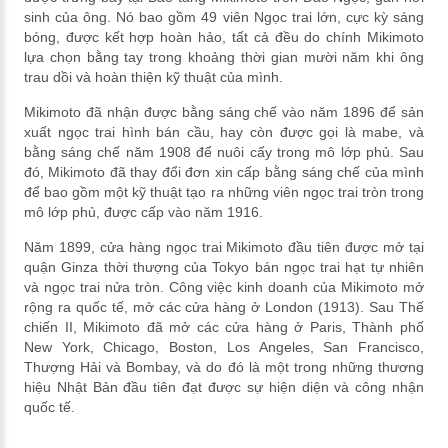
sinh của ông. Nó bao gồm 49 viên Ngọc trai lớn, cực kỳ sáng
bóng, được kết hợp hoàn hảo, tất cả đều do chính Mikimoto
lựa chọn bằng tay trong khoảng thời gian mười năm khi ông
trau dồi và hoàn thiện kỹ thuật của mình.
Mikimoto đã nhận được bằng sáng chế vào năm 1896 để sản
xuất ngọc trai hình bán cầu, hay còn được gọi là mabe, và
bằng sáng chế năm 1908 để nuôi cấy trong mô lớp phủ. Sau
đó, Mikimoto đã thay đổi đơn xin cấp bằng sáng chế của mình
để bao gồm một kỹ thuật tạo ra những viên ngọc trai tròn trong
mô lớp phủ, được cấp vào năm 1916.
Năm 1899, cửa hàng ngọc trai Mikimoto đầu tiên được mở tại
quận Ginza thời thượng của Tokyo bán ngọc trai hạt tự nhiên
và ngọc trai nửa tròn. Công việc kinh doanh của Mikimoto mở
rộng ra quốc tế, mở các cửa hàng ở London (1913). Sau Thế
chiến II, Mikimoto đã mở các cửa hàng ở Paris, Thành phố
New York, Chicago, Boston, Los Angeles, San Francisco,
Thượng Hải và Bombay, và do đó là một trong những thương
hiệu Nhật Bản đầu tiên đạt được sự hiện diện và công nhận
quốc tế.