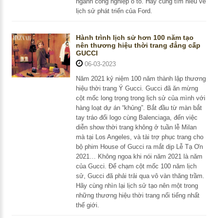
ngành công nghiệp ô tô. Hãy cùng tìm hiểu về
lịch sử phát triển của Ford.
Hành trình lịch sử hơn 100 năm tạo
nên thương hiệu thời trang đẳng cấp
GUCCI
06-03-2023
Năm 2021 kỷ niệm 100 năm thành lập thương
hiệu thời trang Ý Gucci. Gucci đã ăn mừng
cột mốc long trọng trong lịch sử của mình với
hàng loạt dự án “khủng”. Bắt đầu từ màn bắt
tay tráo đổi logo cùng Balenciaga, đến việc
diễn show thời trang không ở tuần lễ Milan
mà tại Los Angeles, và tài trợ phục trang cho
bộ phim House of Gucci ra mắt dịp Lễ Tạ Ơn
2021… Không ngoa khi nói năm 2021 là năm
của Gucci. Để chạm cột mốc 100 năm lịch
sử, Gucci đã phải trải qua vô vàn thăng trầm.
Hãy cùng nhìn lại lịch sử tạo nên một trong
những thương hiệu thời trang nổi tiếng nhất
thế giới.