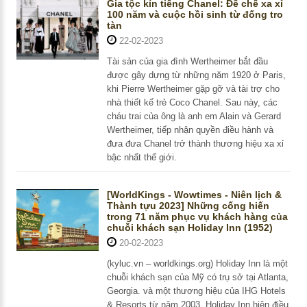
Gia tộc kín tiếng Chanel: Đế chế xa xỉ
100 năm và cuộc hồi sinh từ đống tro
tàn
22-02-2023
Tài sản của gia đình Wertheimer bắt đầu
được gây dựng từ những năm 1920 ở Paris,
khi Pierre Wertheimer gặp gỡ và tài trợ cho
nhà thiết kế trẻ Coco Chanel. Sau này, các
cháu trai của ông là anh em Alain và Gerard
Wertheimer, tiếp nhận quyền điều hành và
đưa đưa Chanel trở thành thương hiệu xa xỉ
bậc nhất thế giới.
[WorldKings - Wowtimes - Niên lịch &
Thành tựu 2023] Những cống hiến
trong 71 năm phục vụ khách hàng của
chuỗi khách sạn Holiday Inn (1952)
20-02-2023
(kyluc.vn – worldkings.org) Holiday Inn là một
chuỗi khách sạn của Mỹ có trụ sở tại Atlanta,
Georgia. và một thương hiệu của IHG Hotels
& Resorts từ năm 2003. Holiday Inn hiện điều