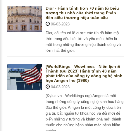
Dior - Hành trình hơn 70 năm từ biểu
tượng thu nhỏ của thời trang Pháp
đến siêu thương hiệu toàn cầu
06-03-2023
Dior, cái tên có lẽ được các tín đồ hâm mộ
thời trang đều biết tới và yêu mến, hiện là
một trong những thương hiệu thành công và
lớn nhất thế giới.
[WorldKings - Wowtimes - Niên lịch &
Thành tựu 2023] Hành trình 43 năm
phát triển của công ty công nghệ sinh
học Amgen Inc (1980)
04-03-2023
(Kyluc.vn - Worldkings.org) Amgen là một
trong những công ty công nghệ sinh học hàng
đầu thế giới. Amgen là một công ty dựa trên
giá trị, bắt nguồn từ khoa học và đổi mới để
biến những ý tưởng và khám phá mới thành
thuốc cho những bệnh nhân mắc bệnh hiểm
nghèo.