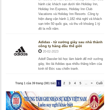
hành các khách sạn dưới tên Holiday Inn,
Holiday Inn Express, Holiday Inn Club
Vacations và Holiday Inn Resorts .Công ty
hiện đang vận hành 1,182 nhà nghỉ và khách
sạn trên 50 quốc gia, và thu về khoảng 1 tỷ
đô la mỗi năm.
Adidas - từ xưởng giày sau nhà thành
công ty hàng đầu thế giới
20-02-2023
Adolf Dassler bỏ học làm bánh để mở xưởng
giày, lèo lái Adidas qua nhiều thăng trầm của
kinh tế Đức sau chiến tranh.
Trang 1 của 39 trang (381 bài)
1
2
3
4
5
...
>
Cuối